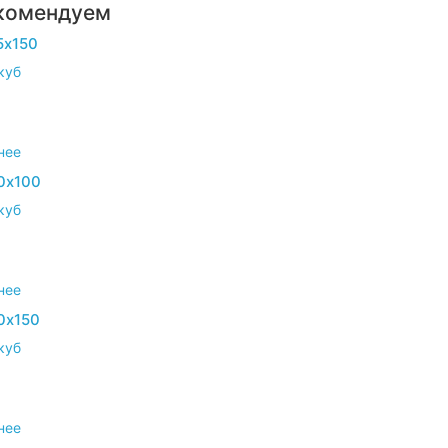
комендуем
5х150
куб
нее
0х100
куб
нее
0х150
куб
нее