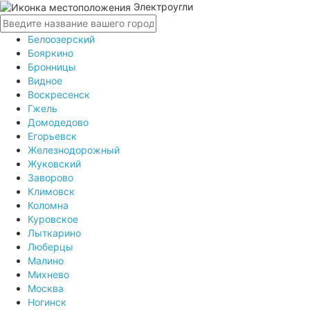
Электроугли
Белоозерский
Бояркино
Бронницы
Видное
Воскресенск
Гжель
Домодедово
Егорьевск
Железнодорожный
Жуковский
Заворово
Климовск
Коломна
Куровское
Лыткарино
Люберцы
Малино
Михнево
Москва
Ногинск