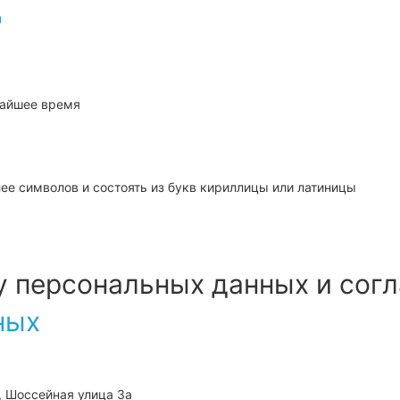
u
жайшее время
ее символов и состоять из букв кириллицы или латиницы
ку персональных данных и сог
ных
, Шоссейная улица 3а