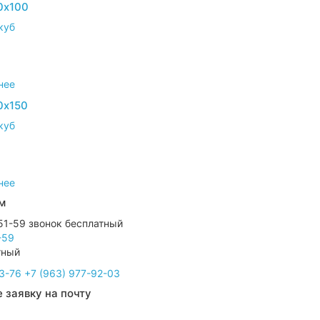
0х100
куб
нее
0х150
куб
нее
м
-59
тный
3-76
+7 (963) 977-92-03
 заявку на почту