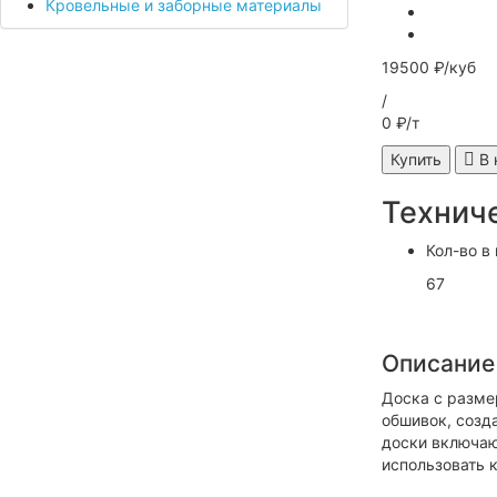
Кровельные и заборные материалы
19500 ₽/куб
/
0 ₽/т
Купить
В 
Технич
Кол-во в
67
Описание
Доска с разме
обшивок, созд
доски включают
использовать к