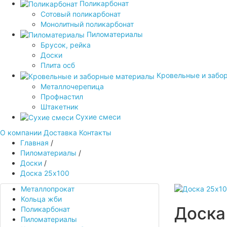
Поликарбонат
Сотовый поликарбонат
Монолитный поликарбонат
Пиломатериалы
Брусок, рейка
Доски
Плита осб
Кровельные и забо
Металлочерепица
Профнастил
Штакетник
Сухие смеси
О компании
Доставка
Контакты
Главная
/
Пиломатериалы
/
Доски
/
Доска 25х100
Металлопрокат
Кольца жби
Доска
Поликарбонат
Пиломатериалы