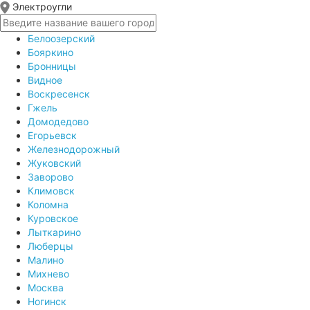
Электроугли
Белоозерский
Бояркино
Бронницы
Видное
Воскресенск
Гжель
Домодедово
Егорьевск
Железнодорожный
Жуковский
Заворово
Климовск
Коломна
Куровское
Лыткарино
Люберцы
Малино
Михнево
Москва
Ногинск