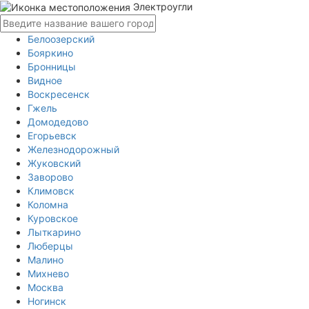
Электроугли
Белоозерский
Бояркино
Бронницы
Видное
Воскресенск
Гжель
Домодедово
Егорьевск
Железнодорожный
Жуковский
Заворово
Климовск
Коломна
Куровское
Лыткарино
Люберцы
Малино
Михнево
Москва
Ногинск