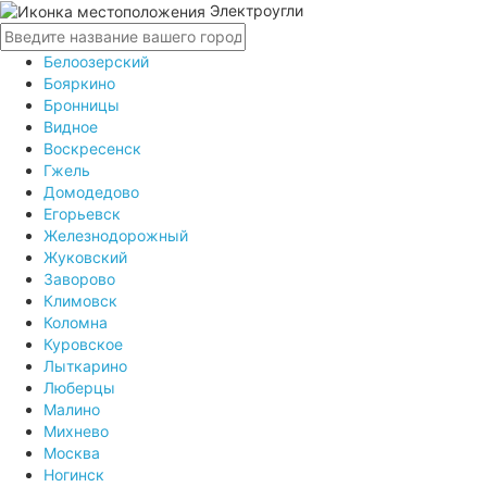
Электроугли
Белоозерский
Бояркино
Бронницы
Видное
Воскресенск
Гжель
Домодедово
Егорьевск
Железнодорожный
Жуковский
Заворово
Климовск
Коломна
Куровское
Лыткарино
Люберцы
Малино
Михнево
Москва
Ногинск