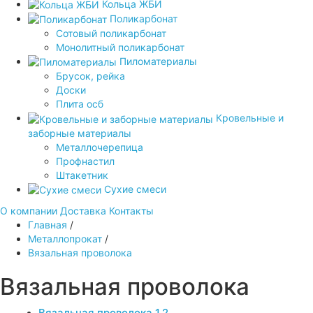
Кольца ЖБИ
Поликарбонат
Сотовый поликарбонат
Монолитный поликарбонат
Пиломатериалы
Брусок, рейка
Доски
Плита осб
Кровельные и
заборные материалы
Металлочерепица
Профнастил
Штакетник
Сухие смеси
О компании
Доставка
Контакты
Главная
/
Металлопрокат
/
Вязальная проволока
Вязальная проволока
Вязальная проволока 1.2