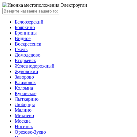
Электроугли
Белоозерский
Бояркино
Бронницы
Видное
Воскресенск
Гжель
Домодедово
Егорьевск
Железнодорожный
Жуковский
Заворово
Климовск
Коломна
Куровское
Лыткарино
Люберцы
Малино
Михнево
Москва
Ногинск
Орехово-Зуево