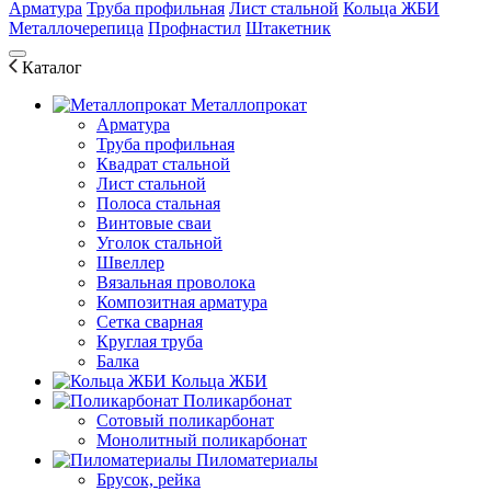
Арматура
Труба профильная
Лист стальной
Кольца ЖБИ
Металлочерепица
Профнастил
Штакетник
Каталог
Металлопрокат
Арматура
Труба профильная
Квадрат стальной
Лист стальной
Полоса стальная
Винтовые сваи
Уголок стальной
Швеллер
Вязальная проволока
Композитная арматура
Сетка сварная
Круглая труба
Балка
Кольца ЖБИ
Поликарбонат
Сотовый поликарбонат
Монолитный поликарбонат
Пиломатериалы
Брусок, рейка