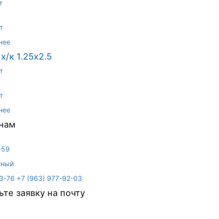
т
т
нее
х/к 1.25х2.5
т
т
нее
 нам
-59
тный
3-76
+7 (963) 977-92-03
ьте заявку на почту