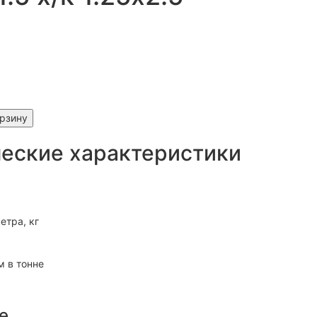
орзину
еские характеристики
тра, кг
 в тонне
е