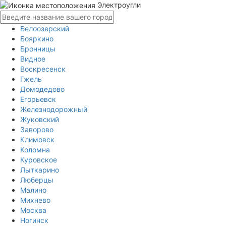
Электроугли
Белоозерский
Бояркино
Бронницы
Видное
Воскресенск
Гжель
Домодедово
Егорьевск
Железнодорожный
Жуковский
Заворово
Климовск
Коломна
Куровское
Лыткарино
Люберцы
Малино
Михнево
Москва
Ногинск