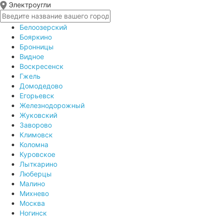
Электроугли
Белоозерский
Бояркино
Бронницы
Видное
Воскресенск
Гжель
Домодедово
Егорьевск
Железнодорожный
Жуковский
Заворово
Климовск
Коломна
Куровское
Лыткарино
Люберцы
Малино
Михнево
Москва
Ногинск